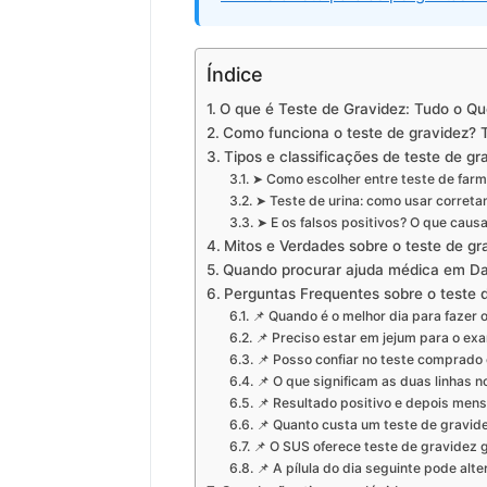
Índice
O que é Teste de Gravidez: Tudo o Q
Como funciona o teste de gravidez? 
Tipos e classificações de teste de g
➤ Como escolher entre teste de far
➤ Teste de urina: como usar corret
➤ E os falsos positivos? O que caus
Mitos e Verdades sobre o teste de g
Quando procurar ajuda médica em Da
Perguntas Frequentes sobre o teste
📌 Quando é o melhor dia para fazer 
📌 Preciso estar em jejum para o e
📌 Posso confiar no teste comprado
📌 O que significam as duas linhas n
📌 Resultado positivo e depois men
📌 Quanto custa um teste de gravid
📌 O SUS oferece teste de gravidez g
📌 A pílula do dia seguinte pode alte