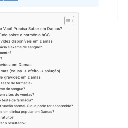
ue Você Precisa Saber em Damas?
Tudo sobre o hormônio hCG
ravidez disponíveis em Damas
mácia e exame de sangue?
amente?
a?
ravidez em Damas
mas (causa → efeito → solução)
 de gravidez em Damas
o teste de farmácia?
xame de sangue?
 em sites de vendas?
o teste de farmácia?
struação normal. O que pode ter acontecido?
ez em clínica popular em Damas?
ratuito?
rar o resultado?