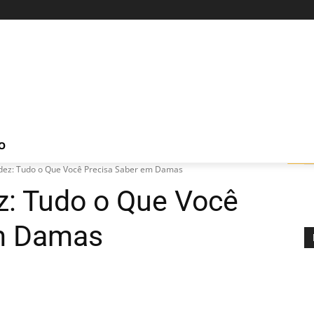
O
idez: Tudo o Que Você Precisa Saber em Damas
z: Tudo o Que Você
em Damas