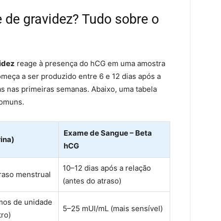
 de gravidez? Tudo sobre o
idez
reage à presença do hCG em uma amostra
meça a ser produzido entre 6 e 12 dias após a
s nas primeiras semanas. Abaixo, uma tabela
comuns.
Exame de Sangue – Beta
ina)
hCG
10–12 dias após a relação
traso menstrual
(antes do atraso)
mos de unidade
5–25 mUI/mL (mais sensível)
tro)