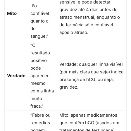
sensível e pode detectar
tão
gravidez até 4 dias antes do
Mito
confiável
atraso menstrual, enquanto o
quanto o
de farmácia só é confiável
de
após o atraso.
sangue.”
“O
resultado
positivo
Verdade: qualquer linha visível
pode
(por mais clara que seja) indica
Verdade
aparecer
presença de hCG, ou seja,
mesmo
gravidez.
com a linha
muito
fraca.”
“Febre ou
Mito: apenas medicamentos
remédios
que contêm hCG (usados em
podem
tratamentos de fertilidade)