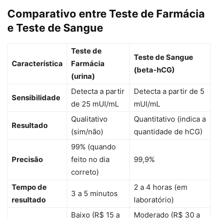
Comparativo entre Teste de Farmácia
e Teste de Sangue
Teste de
Teste de Sangue
Característica
Farmácia
(beta-hCG)
(urina)
Detecta a partir
Detecta a partir de 5
Sensibilidade
de 25 mUI/mL
mUI/mL
Qualitativo
Quantitativo (indica a
Resultado
(sim/não)
quantidade de hCG)
99% (quando
Precisão
feito no dia
99,9%
correto)
Tempo de
2 a 4 horas (em
3 a 5 minutos
resultado
laboratório)
Baixo (R$ 15 a
Moderado (R$ 30 a