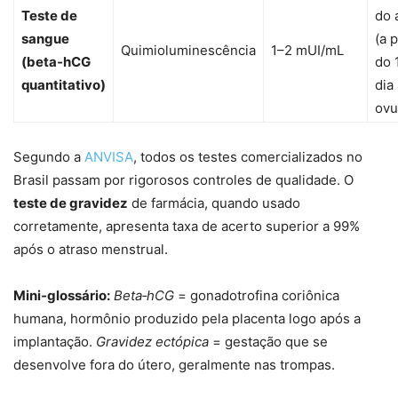
Teste de
do 
sangue
(a p
Quimioluminescência
1–2 mUI/mL
(beta‑hCG
do 
quantitativo)
dia
ovu
Segundo a
ANVISA
, todos os testes comercializados no
Brasil passam por rigorosos controles de qualidade. O
teste de gravidez
de farmácia, quando usado
corretamente, apresenta taxa de acerto superior a 99%
após o atraso menstrual.
Mini‑glossário:
Beta‑hCG
= gonadotrofina coriônica
humana, hormônio produzido pela placenta logo após a
implantação.
Gravidez ectópica
= gestação que se
desenvolve fora do útero, geralmente nas trompas.