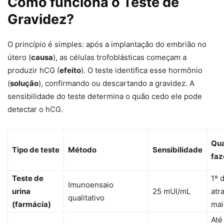
Como funciona o Teste de
Gravidez?
O princípio é simples: após a implantação do embrião no
útero (
causa
), as células trofoblásticas começam a
produzir hCG (
efeito
). O teste identifica esse hormônio
(
solução
), confirmando ou descartando a gravidez. A
sensibilidade do teste determina o quão cedo ele pode
detectar o hCG.
Qu
Tipo de teste
Método
Sensibilidade
faz
Teste de
1º 
Imunoensaio
urina
25 mUI/mL
atr
qualitativo
(farmácia)
mai
Até