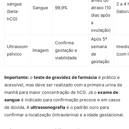
antes do
sangue
2 a 4 
Sangue
99,9%
atraso (10
(beta-
(labor
dias após
hCG)
a
ovulação)
Após 5ª
Confirma
Ultrassom
semana
Imedi
Imagem
gestação e
pélvico
de
(com 
viabilidade
gestação
Importante:
o
teste de gravidez de farmácia
é prático e
acessível, mas deve ser realizado com a primeira urina da
manhã para maior concentração de hCG. Já o
exame de
sangue
é indicado para confirmação precoce e em casos
de dúvida. A
ultrassonografia
é o padrão ouro para
confirmar a localização (intrauterina) e a idade gestacional.