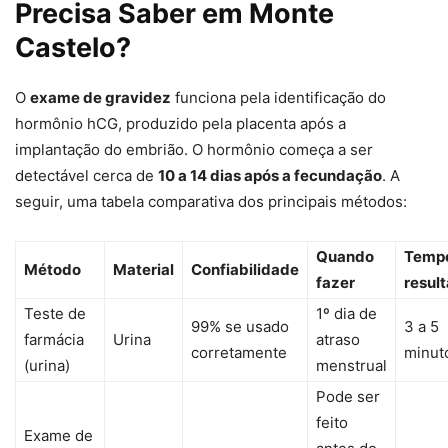
Precisa Saber em Monte
Castelo?
O
exame de gravidez
funciona pela identificação do
hormônio hCG, produzido pela placenta após a
implantação do embrião. O hormônio começa a ser
detectável cerca de
10 a 14 dias após a fecundação
. A
seguir, uma tabela comparativa dos principais métodos:
Quando
Temp
Método
Material
Confiabilidade
fazer
resul
Teste de
1º dia de
99% se usado
3 a 5
farmácia
Urina
atraso
corretamente
minut
(urina)
menstrual
Pode ser
feito
Exame de