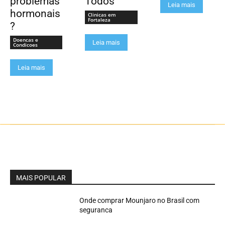
problemas
Todos
Leia mais
hormonais
Clinicas em
Fortaleza
?
Doencas e
Leia mais
Condicoes
Leia mais
MAIS POPULAR
Onde comprar Mounjaro no Brasil com
seguranca