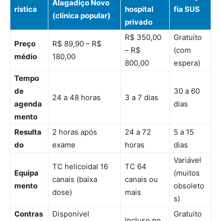
Alagadiço Novo
rística
hospital
fia SUS
(clínica popular)
privado
R$ 350,00
Gratuito
Preço
R$ 89,90 – R$
– R$
(com
médio
180,00
800,00
espera)
Tempo
de
30 a 60
24 a 48 horas
3 a 7 dias
agenda
dias
mento
Resulta
2 horas após
24 a 72
5 a 15
do
exame
horas
dias
Variável
TC helicoidal 16
TC 64
Equipa
(muitos
canais (baixa
canais ou
mento
obsoleto
dose)
mais
s)
Contras
Disponível
Gratuito
Incluso no