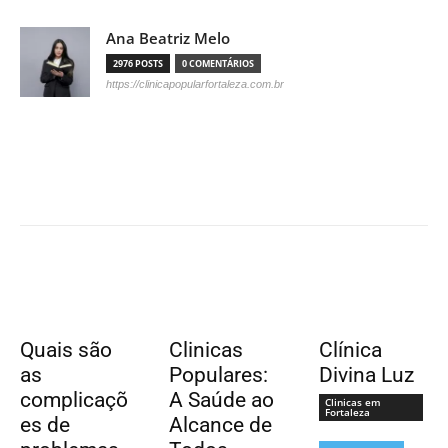
Ana Beatriz Melo
2976 POSTS
0 COMENTÁRIOS
https://clinicapopularfortaleza.com.br
Quais são
Clinicas
Clínica
as
Populares:
Divina Luz
complicaçõ
A Saúde ao
Clinicas em
Fortaleza
es de
Alcance de