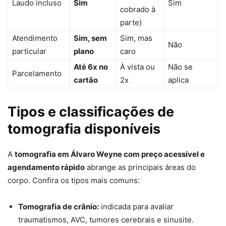
Laudo incluso
Sim
Sim
cobrado à
parte)
Atendimento
Sim, sem
Sim, mas
Não
particular
plano
caro
Até 6x no
À vista ou
Não se
Parcelamento
cartão
2x
aplica
Tipos e classificações de
tomografia disponíveis
A
tomografia em Álvaro Weyne com preço acessível e
agendamento rápido
abrange as principais áreas do
corpo. Confira os tipos mais comuns:
Tomografia de crânio:
indicada para avaliar
traumatismos, AVC, tumores cerebrais e sinusite.