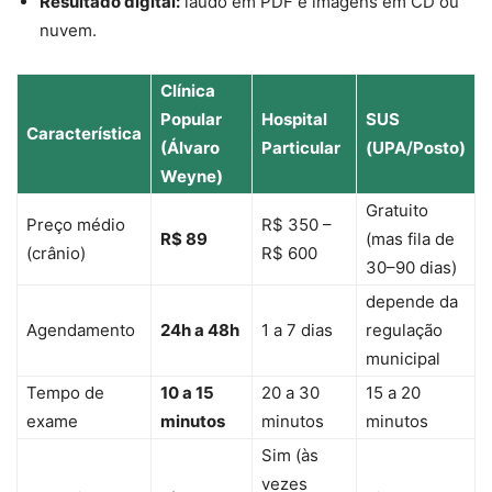
Resultado digital:
laudo em PDF e imagens em CD ou
nuvem.
Clínica
Popular
Hospital
SUS
Característica
(Álvaro
Particular
(UPA/Posto)
Weyne)
Gratuito
Preço médio
R$ 350 –
R$ 89
(mas fila de
(crânio)
R$ 600
30–90 dias)
depende da
Agendamento
24h a 48h
1 a 7 dias
regulação
municipal
Tempo de
10 a 15
20 a 30
15 a 20
exame
minutos
minutos
minutos
Sim (às
vezes