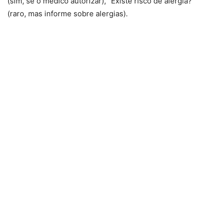
(sim, se o médico autorizar), “Existe risco de alergia?”
(raro, mas informe sobre alergias).