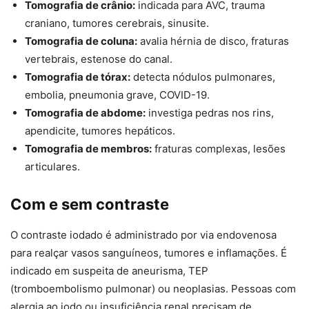
Tomografia de crânio:
indicada para AVC, trauma
craniano, tumores cerebrais, sinusite.
Tomografia de coluna:
avalia hérnia de disco, fraturas
vertebrais, estenose do canal.
Tomografia de tórax:
detecta nódulos pulmonares,
embolia, pneumonia grave, COVID-19.
Tomografia de abdome:
investiga pedras nos rins,
apendicite, tumores hepáticos.
Tomografia de membros:
fraturas complexas, lesões
articulares.
Com e sem contraste
O contraste iodado é administrado por via endovenosa
para realçar vasos sanguíneos, tumores e inflamações. É
indicado em suspeita de aneurisma, TEP
(tromboembolismo pulmonar) ou neoplasias. Pessoas com
alergia ao iodo ou insuficiência renal precisam de