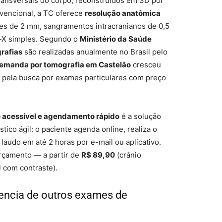
ransversais do corpo, reconstruídos em 3D por
nvencional, a TC oferece
resolução anatômica
es de 2 mm, sangramentos intracranianos de 0,5
io-X simples. Segundo o
Ministério da Saúde
rafias
são realizadas anualmente no Brasil pelo
emanda por tomografia em Castelão
cresceu
 pela busca por exames particulares com preço
 acessível e agendamento rápido
é a solução
ico ágil: o paciente agenda online, realiza o
audo em até 2 horas por e-mail ou aplicativo.
rçamento — a partir de
R$ 89,90
(crânio
 com contraste).
encia de outros exames de