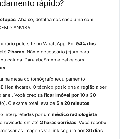
endamento rápido?
 etapas
. Abaixo, detalhamos cada uma com
 CFM e ANVISA.
horário pelo site ou WhatsApp. Em
94% dos
 até
2 horas
. Não é necessário jejum para
e ou coluna. Para abdômen e pelve com
ras
.
ta na mesa do tomógrafo (equipamento
E Healthcare). O técnico posiciona a região a ser
o anel. Você precisa
ficar imóvel por 10 a 30
o). O exame total leva de
5 a 20 minutos
.
o interpretadas por um
médico radiologista
o e revisado em até
2 horas corridas
. Você recebe
 acessar as imagens via link seguro por
30 dias
.