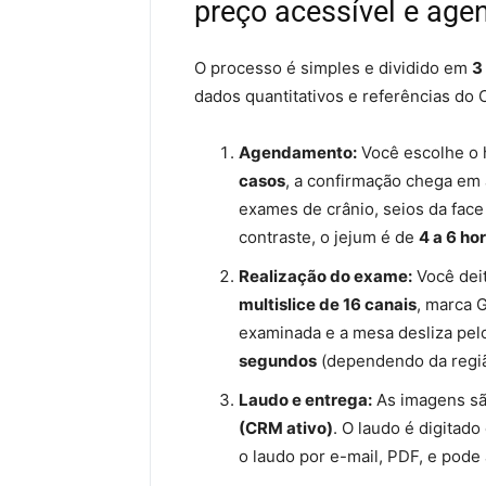
preço acessível e ag
O processo é simples e dividido em
3
dados quantitativos e referências do
Agendamento:
Você escolhe o 
casos
, a confirmação chega em
exames de crânio, seios da fac
contraste, o jejum é de
4 a 6 ho
Realização do exame:
Você dei
multislice de 16 canais
, marca G
examinada e a mesa desliza pel
segundos
(dependendo da regiã
Laudo e entrega:
As imagens sã
(CRM ativo)
. O laudo é digitad
o laudo por e-mail, PDF, e pode