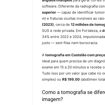
ângulos múltiplos
para gerar cortes t
software. Diferente da radiografia co
superior
— capaz de identificar tumor
ml e fraturas ocultas invisíveis ao ra
(2023)
, cerca de
12 milhões de tomog
SUS e rede privada. Em Fortaleza, a
d
34% entre 2022 e 2024, impulsionada
justo — sem filas nem burocracia.
A
tomografia em Castelão com preço
ideal para quem precisa de um diagnóst
exame em 15 a 20 minutos e recebe o l
Tudo isso por um valor que cabe no o
simples) ou
R$ 199,00
(abdômen total
Como a tomografia se difer
imagem?