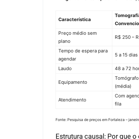
Tomografi
Característica
Convencio
Preço médio sem
R$ 250 – 
plano
Tempo de espera para
5 a 15 dias
agendar
Laudo
48 a 72 ho
Tomógrafo 
Equipamento
(média)
Com agen
Atendimento
fila
Fonte: Pesquisa de preços em Fortaleza – janei
Estrutura causal: Por que 