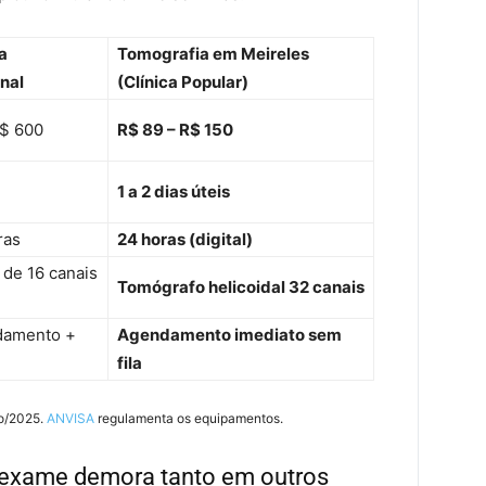
a
Tomografia em Meireles
nal
(Clínica Popular)
R$ 600
R$ 89 – R$ 150
1 a 2 dias úteis
ras
24 horas (digital)
de 16 canais
Tomógrafo helicoidal 32 canais
damento +
Agendamento imediato sem
fila
ro/2025.
ANVISA
regulamenta os equipamentos.
o exame demora tanto em outros