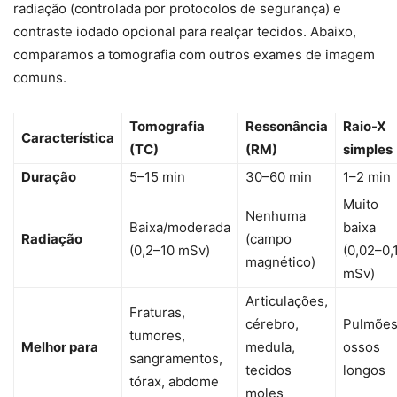
radiação (controlada por protocolos de segurança) e
contraste iodado opcional para realçar tecidos. Abaixo,
comparamos a tomografia com outros exames de imagem
comuns.
Tomografia
Ressonância
Raio-X
Característica
(TC)
(RM)
simples
Duração
5–15 min
30–60 min
1–2 min
Muito
Nenhuma
Baixa/moderada
baixa
Radiação
(campo
(0,2–10 mSv)
(0,02–0,
magnético)
mSv)
Articulações,
Fraturas,
cérebro,
Pulmões
tumores,
Melhor para
medula,
ossos
sangramentos,
tecidos
longos
tórax, abdome
moles