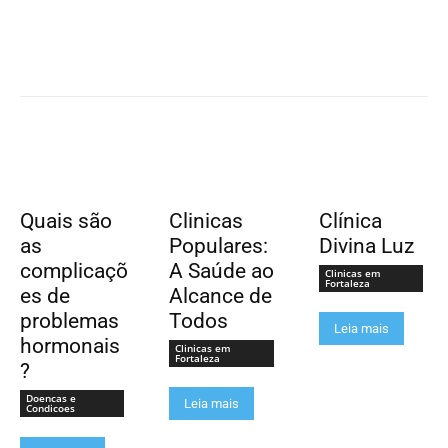
Quais são
Clinicas
Clínica
as
Populares:
Divina Luz
complicaçõ
A Saúde ao
Clinicas em
Fortaleza
es de
Alcance de
problemas
Todos
Leia mais
hormonais
Clinicas em
Fortaleza
?
Doencas e
Leia mais
Condicoes