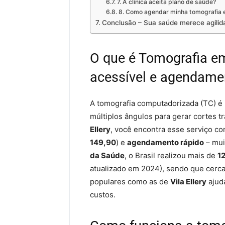
7. A clínica aceita plano de saúde?
8. Como agendar minha tomografia e
Conclusão – Sua saúde merece agilida
O que é Tomografia em
acessível e agendame
A tomografia computadorizada (TC) é
múltiplos ângulos para gerar cortes t
Ellery
, você encontra esse serviço c
149,90
) e
agendamento rápido
– mui
da Saúde
, o Brasil realizou mais de
1
atualizado em 2024), sendo que cerc
populares como as de
Vila Ellery
ajuda
custos.