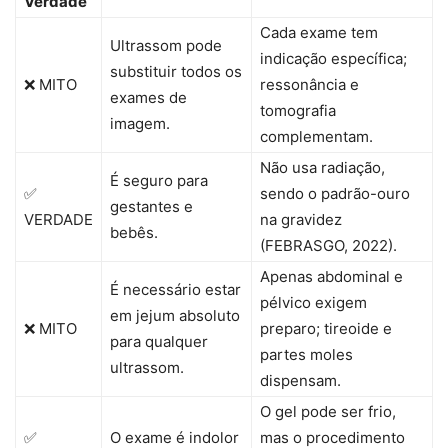
Verdade
Cada exame tem
Ultrassom pode
indicação específica;
substituir todos os
❌ MITO
ressonância e
exames de
tomografia
imagem.
complementam.
Não usa radiação,
É seguro para
✅
sendo o padrão-ouro
gestantes e
VERDADE
na gravidez
bebês.
(FEBRASGO, 2022).
Apenas abdominal e
É necessário estar
pélvico exigem
em jejum absoluto
❌ MITO
preparo; tireoide e
para qualquer
partes moles
ultrassom.
dispensam.
O gel pode ser frio,
✅
O exame é indolor
mas o procedimento