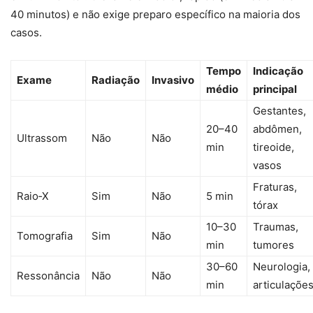
40 minutos) e não exige preparo específico na maioria dos
casos.
Tempo
Indicação
Exame
Radiação
Invasivo
médio
principal
Gestantes,
20–40
abdômen,
Ultrassom
Não
Não
min
tireoide,
vasos
Fraturas,
Raio‑X
Sim
Não
5 min
tórax
10–30
Traumas,
Tomografia
Sim
Não
min
tumores
30–60
Neurologia,
Ressonância
Não
Não
min
articulaçõe