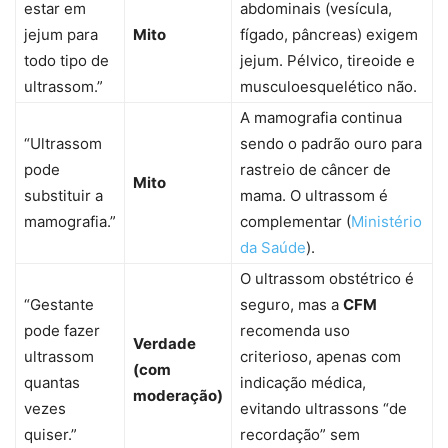
estar em
abdominais (vesícula,
jejum para
Mito
fígado, pâncreas) exigem
todo tipo de
jejum. Pélvico, tireoide e
ultrassom.”
musculoesquelético não.
A mamografia continua
“Ultrassom
sendo o padrão ouro para
pode
rastreio de câncer de
Mito
substituir a
mama. O ultrassom é
mamografia.”
complementar (
Ministério
da Saúde
).
O ultrassom obstétrico é
“Gestante
seguro, mas a
CFM
pode fazer
recomenda uso
Verdade
ultrassom
criterioso, apenas com
(com
quantas
indicação médica,
moderação)
vezes
evitando ultrassons “de
quiser.”
recordação” sem