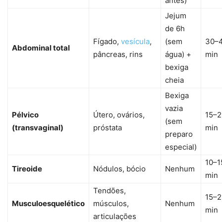
antes)
Jejum
de 6h
Fígado,
vesícula
,
(sem
30–
Abdominal total
pâncreas, rins
água) +
min
bexiga
cheia
Bexiga
vazia
Pélvico
Útero, ovários,
15–2
(sem
(transvaginal)
próstata
min
preparo
especial)
10–1
Tireoide
Nódulos, bócio
Nenhum
min
Tendões,
15–2
Musculoesquelético
músculos,
Nenhum
min
articulações