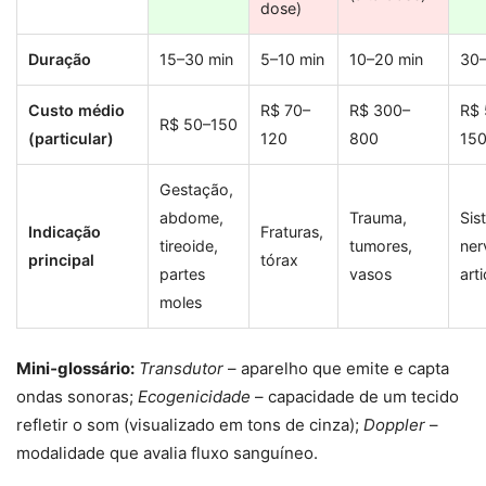
dose)
Duração
15–30 min
5–10 min
10–20 min
30–
Custo médio
R$ 70–
R$ 300–
R$ 
R$ 50–150
(particular)
120
800
15
Gestação,
abdome,
Trauma,
Sis
Indicação
Fraturas,
tireoide,
tumores,
ner
principal
tórax
partes
vasos
art
moles
Mini‑glossário:
Transdutor
– aparelho que emite e capta
ondas sonoras;
Ecogenicidade
– capacidade de um tecido
refletir o som (visualizado em tons de cinza);
Doppler
–
modalidade que avalia fluxo sanguíneo.