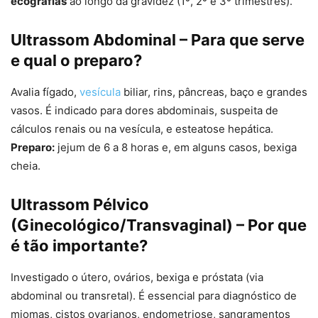
ecografias
ao longo da gravidez (1º, 2º e 3º trimestres).
Ultrassom Abdominal – Para que serve
e qual o preparo?
Avalia fígado,
vesícula
biliar, rins, pâncreas, baço e grandes
vasos. É indicado para dores abdominais, suspeita de
cálculos renais ou na vesícula, e esteatose hepática.
Preparo:
jejum de 6 a 8 horas e, em alguns casos, bexiga
cheia.
Ultrassom Pélvico
(Ginecológico/Transvaginal) – Por que
é tão importante?
Investigado o útero, ovários, bexiga e próstata (via
abdominal ou transretal). É essencial para diagnóstico de
miomas, cistos ovarianos, endometriose, sangramentos