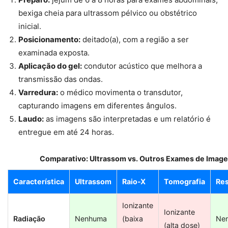
bexiga cheia para ultrassom pélvico ou obstétrico
inicial.
Posicionamento:
deitado(a), com a região a ser
examinada exposta.
Aplicação do gel:
condutor acústico que melhora a
transmissão das ondas.
Varredura:
o médico movimenta o transdutor,
capturando imagens em diferentes ângulos.
Laudo:
as imagens são interpretadas e um relatório é
entregue em até 24 horas.
Comparativo: Ultrassom vs. Outros Exames de Imag
Característica
Ultrassom
Raio-X
Tomografia
Re
Ionizante
Ionizante
Radiação
Nenhuma
(baixa
Ne
(alta dose)