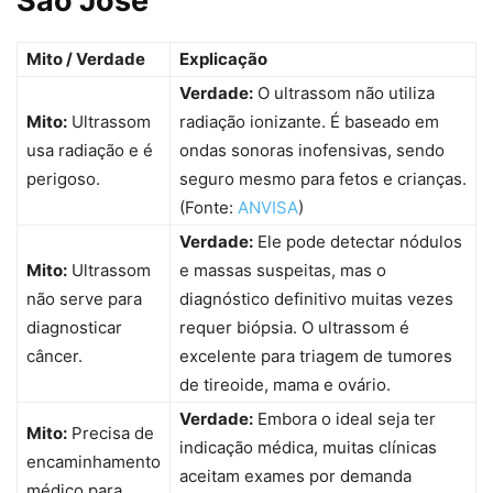
São José
Mito / Verdade
Explicação
Verdade:
O ultrassom não utiliza
Mito:
Ultrassom
radiação ionizante. É baseado em
usa radiação e é
ondas sonoras inofensivas, sendo
perigoso.
seguro mesmo para fetos e crianças.
(Fonte:
ANVISA
)
Verdade:
Ele pode detectar nódulos
Mito:
Ultrassom
e massas suspeitas, mas o
não serve para
diagnóstico definitivo muitas vezes
diagnosticar
requer biópsia. O ultrassom é
câncer.
excelente para triagem de tumores
de tireoide, mama e ovário.
Verdade:
Embora o ideal seja ter
Mito:
Precisa de
indicação médica, muitas clínicas
encaminhamento
aceitam exames por demanda
médico para