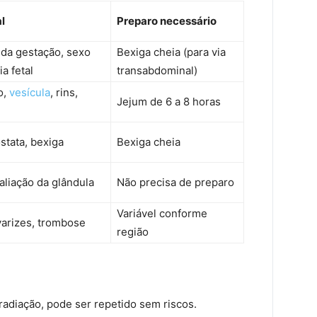
l
Preparo necessário
a gestação, sexo
Bexiga cheia (para via
a fetal
transabdominal)
o,
vesícula
, rins,
Jejum de 6 a 8 horas
óstata, bexiga
Bexiga cheia
aliação da glândula
Não precisa de preparo
Variável conforme
varizes, trombose
região
adiação, pode ser repetido sem riscos.