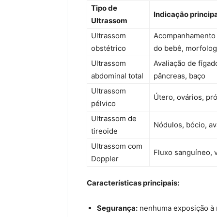
Tipo de
Indicação principa
Ultrassom
Ultrassom
Acompanhamento d
obstétrico
do bebê, morfologi
Ultrassom
Avaliação de fígad
abdominal total
pâncreas, baço
Ultrassom
Útero, ovários, pr
pélvico
Ultrassom de
Nódulos, bócio, av
tireoide
Ultrassom com
Fluxo sanguíneo, 
Doppler
Características principais:
Segurança:
nenhuma exposição à r