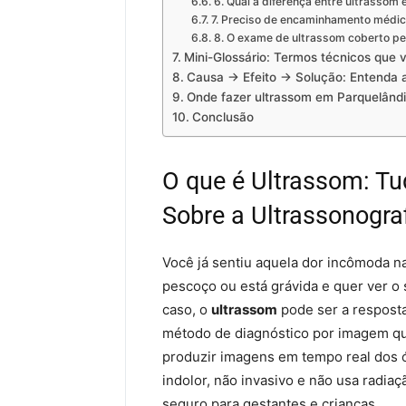
6. Qual a diferença entre ultrassom
7. Preciso de encaminhamento médic
8. O exame de ultrassom coberto pe
Mini-Glossário: Termos técnicos que 
Causa → Efeito → Solução: Entenda a
Onde fazer ultrassom em Parquelând
Conclusão
O que é Ultrassom: Tu
Sobre a Ultrassonogra
Você já sentiu aquela dor incômoda n
pescoço ou está grávida e quer ver o 
caso, o
ultrassom
pode ser a respost
método de diagnóstico por imagem qu
produzir imagens em tempo real dos ó
indolor, não invasivo e não usa radia
seguro para gestantes e crianças.