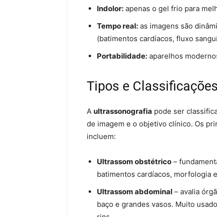
Indolor:
apenas o gel frio para melh
Tempo real:
as imagens são dinâmi
(batimentos cardíacos, fluxo sangu
Portabilidade:
aparelhos modernos 
Tipos e Classificaçõe
A
ultrassonografia
pode ser classific
de imagem e o objetivo clínico. Os pr
incluem:
Ultrassom obstétrico
– fundamental
batimentos cardíacos, morfologia e
Ultrassom abdominal
– avalia órgã
baço e grandes vasos. Muito usado
rins.