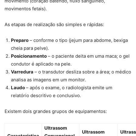
movimento (coração batendo, fluxo sanguíneo,
movimentos fetais).
As etapas de realização são simples e rápidas:
Preparo
– conforme o tipo (jejum para abdome, bexiga
cheia para pelve).
Posicionamento
– o paciente deita em uma maca; o gel
condutor é aplicado na pele.
Varredura
– o transdutor desliza sobre a área; o médico
analisa as imagens em um monitor.
Laudo
– após o exame, o radiologista emite um
relatório descritivo e conclusivo.
Existem dois grandes grupos de equipamentos:
Ultrassom
Ultrassom
Ultras
Característica
Convencional