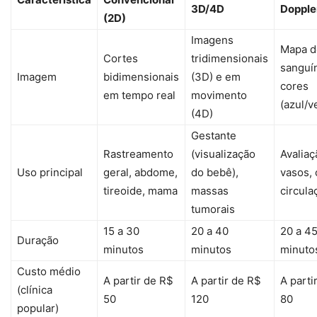
3D/4D
Dopple
(2D)
Imagens
Mapa d
Cortes
tridimensionais
sanguí
Imagem
bidimensionais
(3D) e em
cores
em tempo real
movimento
(azul/v
(4D)
Gestante
Rastreamento
(visualização
Avaliaç
Uso principal
geral, abdome,
do bebê),
vasos, 
tireoide, mama
massas
circula
tumorais
15 a 30
20 a 40
20 a 4
Duração
minutos
minutos
minuto
Custo médio
A partir de R$
A partir de R$
A parti
(clínica
50
120
80
popular)