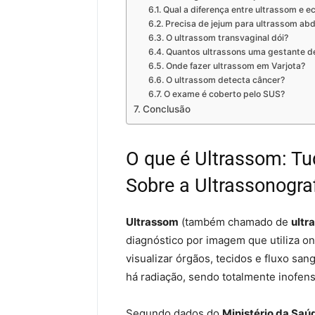
Qual a diferença entre ultrassom e e
Precisa de jejum para ultrassom ab
O ultrassom transvaginal dói?
Quantos ultrassons uma gestante d
Onde fazer ultrassom em Varjota?
O ultrassom detecta câncer?
O exame é coberto pelo SUS?
Conclusão
O que é Ultrassom: Tu
Sobre a Ultrassonogra
Ultrassom
(também chamado de
ultr
diagnóstico por imagem que utiliza on
visualizar órgãos, tecidos e fluxo san
há radiação, sendo totalmente inofens
Segundo dados do
Ministério da Saú