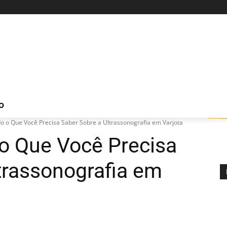
O
o o Que Você Precisa Saber Sobre a Ultrassonografia em Varjota
 o Que Você Precisa
trassonografia em