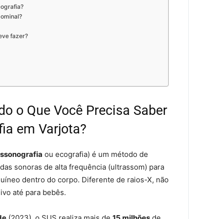
cografia?
dominal?
eve fazer?
do o Que Você Precisa Saber
fia em Varjota?
assonografia
ou ecografia) é um método de
das sonoras de alta frequência (ultrassom) para
guíneo dentro do corpo. Diferente de raios-X, não
ivo até para bebês.
de
(2023), o SUS realiza mais de
15 milhões
de