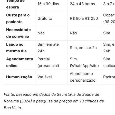
Tempo de
15 a 30 dias
24 a 48 horas
3 a 7 
espera
Custo para o
Copart
Gratuito
R$ 80 a R$ 250
paciente
(R$ 2
Necessidade
Não
Não
Sim
de convênio
Laudo no
Sim, em até
Sim, e
Sim, em até 2h
mesmo dia
24h
24h
Agendamento
Parcial
Sim
Sim
online
(presencial)
(WhatsApp/site)
(aplica
Atendimento
Humanização
Variável
Padro
personalizado
Fonte: baseado em dados da Secretaria de Saúde de
Roraima (2024) e pesquisa de preços em 10 clínicas de
Boa Vista.