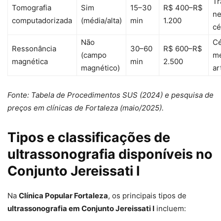
Tr
Tomografia
Sim
15–30
R$ 400–R$
ne
computadorizada
(média/alta)
min
1.200
cé
Não
Cé
Ressonância
30–60
R$ 600–R$
(campo
me
magnética
min
2.500
magnético)
ar
Fonte: Tabela de Procedimentos SUS (2024) e pesquisa de
preços em clínicas de Fortaleza (maio/2025).
Tipos e classificações de
ultrassonografia disponíveis no
Conjunto Jereissati I
Na
Clínica Popular Fortaleza
, os principais tipos de
ultrassonografia em Conjunto Jereissati I
incluem: