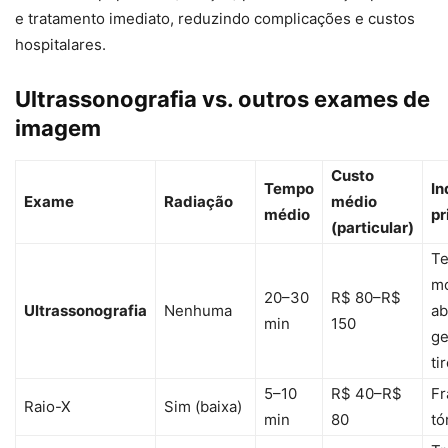
e tratamento imediato, reduzindo complicações e custos
hospitalares.
Ultrassonografia vs. outros exames de
imagem
Custo
Tempo
In
Exame
Radiação
médio
médio
pr
(particular)
Te
mo
20–30
R$ 80–R$
Ultrassonografia
Nenhuma
a
min
150
ge
ti
5–10
R$ 40–R$
Fr
Raio-X
Sim (baixa)
min
80
tó