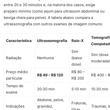
entre 20 e 30 minutos e, na maioria dos casos, exige
preparo mínimo (como jejum para ultrassom abdominal ou
bexiga cheia para pelve). A tabela abaixo compara a
ultrassonografia com outros exames de imagem comuns:
Tomografi
Característica
Ultrassonografia
Raio‑X
Computad
Sim
Sim (dose
Radiação
Nenhuma
(baixa
moderada)
dose)
Preço médio
R$ 80 –
R$ 49 – R$ 120
R$ 400 – R
particular
R$ 200
Tempo de
20‑30 min
5‑10 min
15‑30 min
exame
Abdome, pelve,
Fraturas,
Indicações
gravidez,
Traumas, 
tórax,