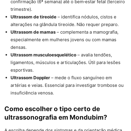
confirmação (6ª semana) até o bem‑estar fetal (terceiro
trimestre).
Ultrassom de tireoide
– identifica nódulos, cistos e
alterações na glândula tireoide. Não requer preparo.
Ultrassom de mamas
– complementa a mamografia,
especialmente em mulheres jovens ou com mamas
densas.
Ultrassom musculoesquelético
– avalia tendões,
ligamentos, músculos e articulações. Útil para lesões
esportivas.
Ultrassom Doppler
– mede o fluxo sanguíneo em
artérias e veias. Essencial para investigar trombose ou
insuficiência venosa.
Como escolher o tipo certo de
ultrassonografia em Mondubim?
A escolha depende dos sintomas e da orientação médica.