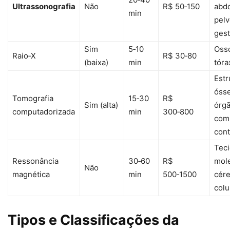
Ultrassonografia
Não
R$ 50‑150
abd
min
pelv
ges
Sim
5‑10
Oss
Raio‑X
R$ 30‑80
(baixa)
min
tóra
Estr
óss
Tomografia
15‑30
R$
Sim (alta)
órg
computadorizada
min
300‑800
com
cont
Tec
Ressonância
30‑60
R$
mol
Não
magnética
min
500‑1500
cére
col
Tipos e Classificações da