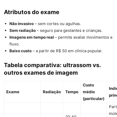
Atributos do exame
Não invasivo
– sem cortes ou agulhas.
Sem radiação
– seguro para gestantes e crianças.
Imagens em tempo real
– permite avaliar movimentos e
fluxo.
Baixo custo
– a partir de R$ 50 em clínica popular.
Tabela comparativa: ultrassom vs.
outros exames de imagem
Custo
Ind
Exame
Radiação
Tempo
médio
prin
(particular)
Par
mol
20‑40