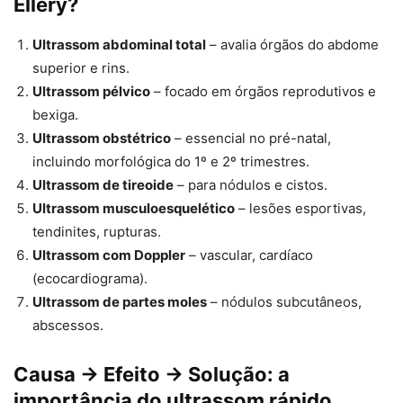
Ellery?
Ultrassom abdominal total
– avalia órgãos do abdome
superior e rins.
Ultrassom pélvico
– focado em órgãos reprodutivos e
bexiga.
Ultrassom obstétrico
– essencial no pré-natal,
incluindo morfológica do 1º e 2º trimestres.
Ultrassom de tireoide
– para nódulos e cistos.
Ultrassom musculoesquelético
– lesões esportivas,
tendinites, rupturas.
Ultrassom com Doppler
– vascular, cardíaco
(ecocardiograma).
Ultrassom de partes moles
– nódulos subcutâneos,
abscessos.
Causa → Efeito → Solução: a
importância do ultrassom rápido