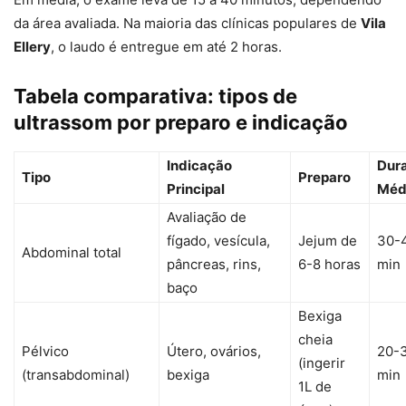
da área avaliada. Na maioria das clínicas populares de
Vila
Ellery
, o laudo é entregue em até 2 horas.
Tabela comparativa: tipos de
ultrassom por preparo e indicação
Indicação
Dur
Tipo
Preparo
Principal
Méd
Avaliação de
fígado, vesícula,
Jejum de
30-
Abdominal total
pâncreas, rins,
6-8 horas
min
baço
Bexiga
cheia
Pélvico
Útero, ovários,
20-
(ingerir
(transabdominal)
bexiga
min
1L de