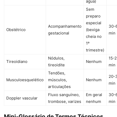
água)
Sem
preparo
especial
Acompanhamento
30-
Obstétrico
(bexiga
gestacional
min
cheia no
1º
trimestre)
Nódulos,
15-2
Tireoidiano
Nenhum
tireoidite
min
Tendões,
20-
Musculoesquelético
músculos,
Nenhum
min
articulações
Fluxo sanguíneo,
Em geral
30-
Doppler vascular
trombose, varizes
nenhum
min
Mini-Glossário de Termos Técnicos