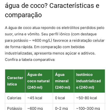
água de coco? Características e
comparação
A água de coco atua repondo os eletrólitos perdidos pelo
suor, urina e vômito. Seu perfil iônico (com destaque
para potássio – ≈600 mg/L) favorece a reidratação celular
de forma rápida. Em comparação com bebidas
industrializadas, apresenta menos açúcar e aditivos.
Confira a tabela comparativa:
Água de
Água
Isotônico
Caracter
coco natural
mineral
industrializad
ística
(240 ml)
(240 ml)
o (240 ml)
Calorias
~45 kcal
0 kcal
~50-80 kcal
Potássio
~600 mg
0–2 mg
~100–300 mg