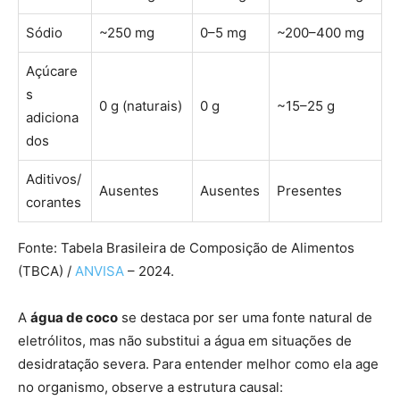
Sódio
~250 mg
0–5 mg
~200–400 mg
Açúcare
s
0 g (naturais)
0 g
~15–25 g
adiciona
dos
Aditivos/
Ausentes
Ausentes
Presentes
corantes
Fonte: Tabela Brasileira de Composição de Alimentos
(TBCA) /
ANVISA
– 2024.
A
água de coco
se destaca por ser uma fonte natural de
eletrólitos, mas não substitui a água em situações de
desidratação severa. Para entender melhor como ela age
no organismo, observe a estrutura causal: