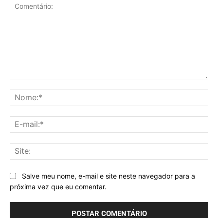
Comentário:
No
E-
mai
Sit
Salve meu nome, e-mail e site neste navegador para a
próxima vez que eu comentar.