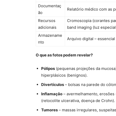
Documentaç
Relatório médico com as pr
ão
Recursos
Cromoscopia (corantes par
adicionais
band imaging (luz especial
Armazename
Arquivo digital – essenci
nto
O que as fotos podem revelar?
Pólipos
(pequenas projeções da mucosa)
hiperplásicos (benignos).
Divertículos
– bolsas na parede do cólon
Inflamação
– avermelhamento, erosões (ú
(retocolite ulcerativa, doença de Crohn).
Tumores
– massas irregulares, suspeitas