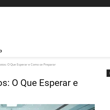
O
otos: O Que Esperar e Como se Preparar
s: O Que Esperar e