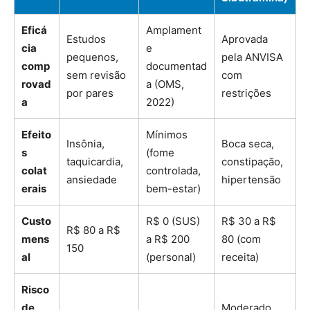
Eficá
Amplament
Estudos
Aprovada
cia
e
pequenos,
pela ANVISA
comp
documentad
sem revisão
com
rovad
a (OMS,
por pares
restrições
a
2022)
Efeito
Mínimos
Insônia,
Boca seca,
s
(fome
taquicardia,
constipação,
colat
controlada,
ansiedade
hipertensão
erais
bem-estar)
Custo
R$ 0 (SUS)
R$ 30 a R$
R$ 80 a R$
mens
a R$ 200
80 (com
150
al
(personal)
receita)
Risco
de
Moderado