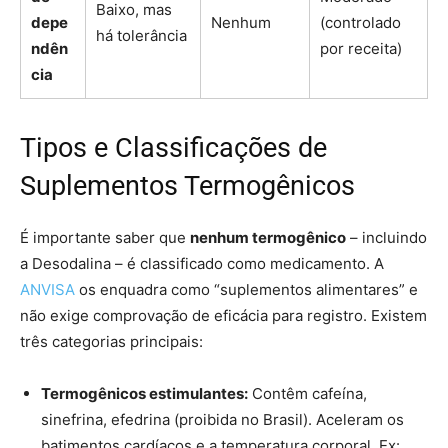
Baixo, mas
depe
Nenhum
(controlado
há tolerância
ndên
por receita)
cia
Tipos e Classificações de
Suplementos Termogênicos
É importante saber que
nenhum termogênico
– incluindo
a Desodalina – é classificado como medicamento. A
ANVISA
os enquadra como “suplementos alimentares” e
não exige comprovação de eficácia para registro. Existem
três categorias principais:
Termogênicos estimulantes:
Contêm cafeína,
sinefrina, efedrina (proibida no Brasil). Aceleram os
batimentos cardíacos e a temperatura corporal. Ex: