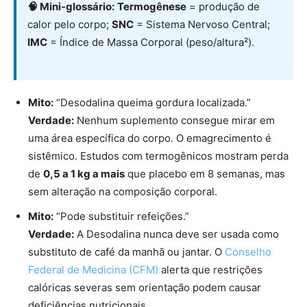
🧠 Mini-glossário:
Termogênese
= produção de
calor pelo corpo;
SNC
= Sistema Nervoso Central;
IMC
= Índice de Massa Corporal (peso/altura²).
Mito:
“Desodalina queima gordura localizada.”
Verdade:
Nenhum suplemento consegue mirar em
uma área específica do corpo. O emagrecimento é
sistêmico. Estudos com termogênicos mostram perda
de
0,5 a 1 kg a mais
que placebo em 8 semanas, mas
sem alteração na composição corporal.
Mito:
“Pode substituir refeições.”
Verdade:
A Desodalina nunca deve ser usada como
substituto de café da manhã ou jantar. O
Conselho
Federal de Medicina (CFM)
alerta que restrições
calóricas severas sem orientação podem causar
deficiências nutricionais.