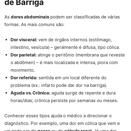
de Barriga
As
dores abdominais
podem ser classificadas de várias
formas. As mais comuns são:
Dor visceral:
vem de órgãos internos (estômago,
intestino, vesícula) – geralmente é difusa, tipo cólica.
Dor parietal:
atinge o peritônio (membrana que reveste
o abdômen) – é mais localizada e intensa, piora com
movimento.
Dor referida:
sentida em um local diferente do
problema (ex.: infarto pode dar dor na barriga).
Aguda vs. Crônica:
aguda surge de repente e dura
horas/dias; crônica persiste por semanas ou meses.
Conhecer esses tipos ajuda o médico a direcionar o
diagnóstico. Por exemplo, uma dor em cólica que vem e
vai pode ser de
gases
ou de
cálculo renal
. Já uma dor