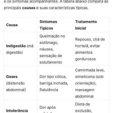
e os sintomas acompanhantes. A tabela abaixo compara as
principais
causas
e suas características típicas.
Sintomas
Tratamento
Causa
Típicos
Inicial
Queimação no
Repouso, chá de
estômago,
Indigestão
(má
hortelã, evitar
náusea,
digestão)
alimentos
sensação de
gordurosos
estufamento
Caminhada leve,
Gases
Dor tipo cólica,
simeticona (sob
(distensão
barriga inchada,
orientação),
abdominal)
flatulência
massagem
abdominal
Dieta de
Dor após
Intolerância
exclusão,