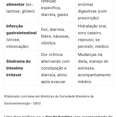
refeição
alimentar
(ex.:
enzimas
específica,
lactose, glúten)
digestivas (com
diarreia, gases
prescrição)
Infecção
Hidratação oral,
Dor, diarreia,
gastrointestinal
soro caseiro,
febre, náuseas,
(virose,
repouso; se
vômitos
intoxicação)
persistir, médico
Dor crônica
Mudanças na
Síndrome do
alternando com
dieta, manejo do
Intestino
constipação e
estresse,
Irritável
diarreia, alívio
acompanhamento
após evacuar
médico
(Elaborado com base em diretrizes da Sociedade Brasileira de
Gastroenterologia – SBG)
Uma dica prática: se a
dor de barriga
vier acompanhada de