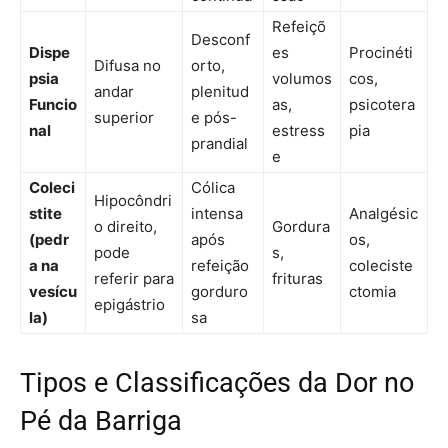
Refeiçõ
Desconf
Dispe
es
Procinéti
Difusa no
orto,
psia
volumos
cos,
andar
plenitud
Funcio
as,
psicotera
superior
e pós-
nal
estress
pia
prandial
e
Coleci
Cólica
Hipocôndri
stite
intensa
Analgésic
o direito,
Gordura
(pedr
após
os,
pode
s,
a na
refeição
coleciste
referir para
frituras
vesícu
gorduro
ctomia
epigástrio
la)
sa
Tipos e Classificações da Dor no
Pé da Barriga