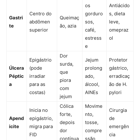
os
Antiácido
Centro do
gorduro
s, dieta
Gastri
Queimaç
abdômen
sos,
leve,
te
ão, azia
superior
café,
omepraz
estress
ol
e
Dor
Epigástrio
Jejum
Protetor
surda,
Úlcera
(pode
prolong
gástrico,
que
Péptic
irradiar
ado,
erradicaç
piora
a
para as
álcool,
ão de H.
com
costas)
AINEs
pylori
jejum
Cólica
Movime
Inicia no
Cirurgia
forte,
nto,
Apend
epigástrio,
de
depois
tosse,
icite
migra para
emergên
dor
compre
FID
cia
contínua
ssão