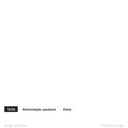
TAGS
Alimentação saudavel
Dieta
Artigo anterior
Próximo artigo