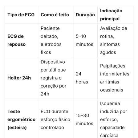
Indicação
Tipo de ECG
Como é feito
Duração
principal
Paciente
Avaliação de
ECG de
deitado,
5–10
rotina,
repouso
eletrodos
minutos
sintomas
fixos
agudos
Dispositivo
Palpitações
portátil que
24
intermitentes,
Holter 24h
registra o
horas
arritmias
coração por
ocasionais
24h
Isquemia
Teste
ECG durante
induzida por
15–30
ergométrico
esforço físico
esforço,
minutos
(esteira)
controlado
capacidade
cardíaca