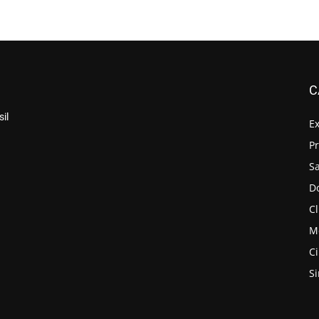
C
il
E
P
S
D
Cl
M
C
S