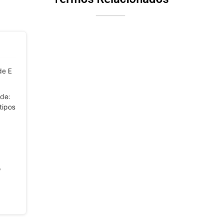
de E
ade:
tipos
o