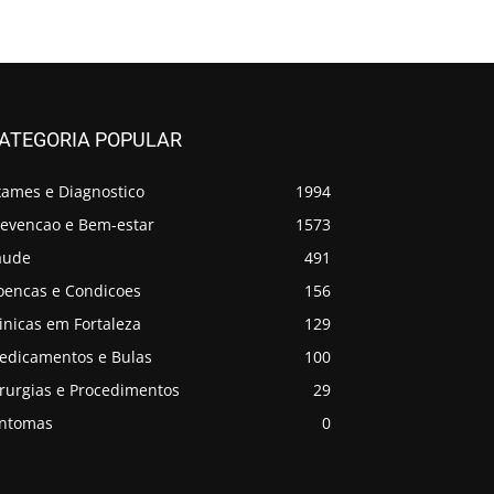
ATEGORIA POPULAR
xames e Diagnostico
1994
revencao e Bem-estar
1573
aude
491
oencas e Condicoes
156
inicas em Fortaleza
129
edicamentos e Bulas
100
irurgias e Procedimentos
29
intomas
0