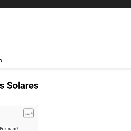
O
s Solares
 Formam?