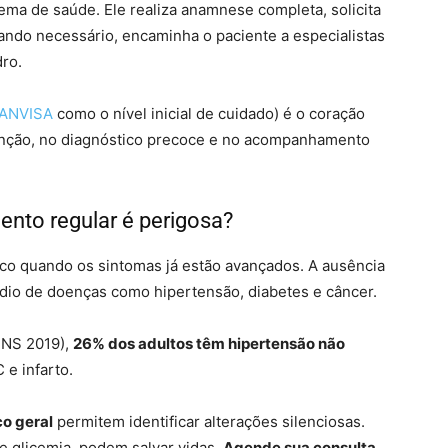
tema de saúde. Ele realiza anamnese completa, solicita
ando necessário, encaminha o paciente a especialistas
ro.
ANVISA
como o nível inicial de cuidado) é o coração
evenção, no diagnóstico precoce e no acompanhamento
nto regular é perigosa?
o quando os sintomas já estão avançados. A ausência
rdio de doenças como hipertensão, diabetes e câncer.
NS 2019),
26% dos adultos têm hipertensão não
 e infarto.
co geral
permitem identificar alterações silenciosas.
e glicemia, podem salvar vidas.
Agende sua consulta