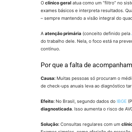
O
clínico geral
atua como um “filtro” no sis
exames básicos e interpreta resultados. Qu
– sempre mantendo a visão integral do quad
A
atenção primária
(conceito definido pela
do trabalho dele. Nela, o foco está na pr
contínuo.
Por que a falta de acompanhame
Causa:
Muitas pessoas só procuram o médic
de check-ups anuais leva ao diagnóstico ta
Efeito:
No Brasil, segundo dados do
IBGE
(P
diagnosticada
. Isso aumenta o risco de AVC
Solução:
Consultas regulares com um
clíni
Exames simples, como aferição de pressão 