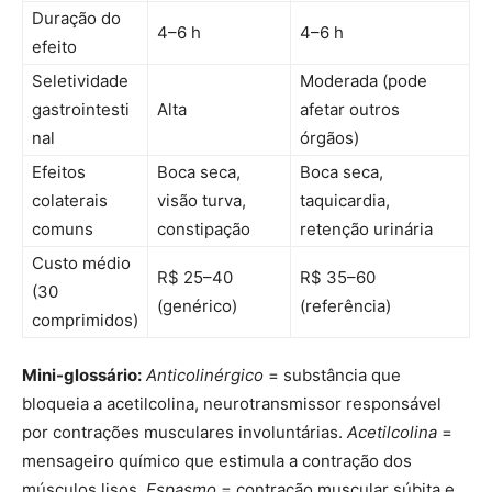
Duração do
4–6 h
4–6 h
efeito
Seletividade
Moderada (pode
gastrointesti
Alta
afetar outros
nal
órgãos)
Efeitos
Boca seca,
Boca seca,
colaterais
visão turva,
taquicardia,
comuns
constipação
retenção urinária
Custo médio
R$ 25–40
R$ 35–60
(30
(genérico)
(referência)
comprimidos)
Mini-glossário:
Anticolinérgico
= substância que
bloqueia a acetilcolina, neurotransmissor responsável
por contrações musculares involuntárias.
Acetilcolina
=
mensageiro químico que estimula a contração dos
músculos lisos.
Espasmo
= contração muscular súbita e