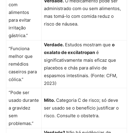
Verdade.
O medicamento pode ser
com
administrado com ou sem alimentos,
alimentos
mas tomá-lo com comida reduz o
para evitar
risco de náusea.
irritação
gástrica.”
Verdade.
Estudos mostram que
o
“Funciona
oxalato de excilatropan
é
melhor que
significativamente mais eficaz que
remédios
placebos e chás para alívio de
caseiros para
espasmos intestinais. (Fonte: CFM,
cólica.”
2023)
“Pode ser
usado durante
Mito.
Categoria C de risco; só deve
a gravidez
ser usado se o benefício justificar o
sem
risco. Consulte o obstetra.
problemas.”
Verdade?
Não há evidências de