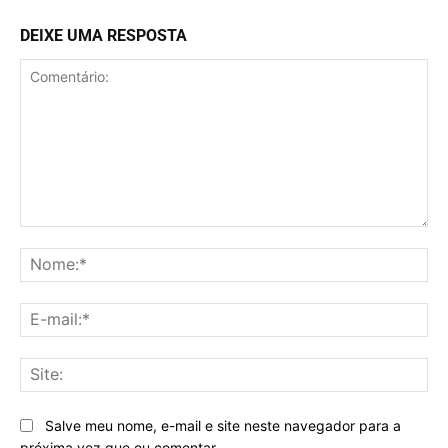
DEIXE UMA RESPOSTA
Comentário:
No
E-
mai
Sit
Salve meu nome, e-mail e site neste navegador para a
próxima vez que eu comentar.