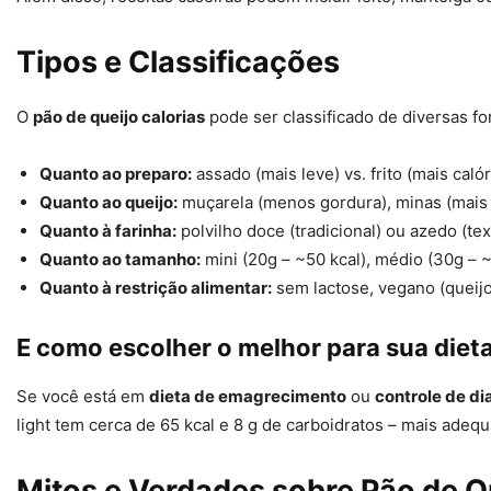
Tipos e Classificações
O
pão de queijo calorias
pode ser classificado de diversas fo
Quanto ao preparo:
assado (mais leve) vs. frito (mais calór
Quanto ao queijo:
muçarela (menos gordura), minas (mais 
Quanto à farinha:
polvilho doce (tradicional) ou azedo (tex
Quanto ao tamanho:
mini (20g – ~50 kcal), médio (30g – ~
Quanto à restrição alimentar:
sem lactose, vegano (queijo
E como escolher o melhor para sua diet
Se você está em
dieta de emagrecimento
ou
controle de di
light tem cerca de 65 kcal e 8 g de carboidratos – mais adequ
Mitos e Verdades sobre Pão de Q