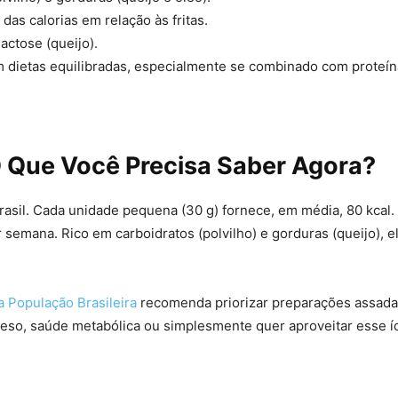
as calorias em relação às fritas.
actose (queijo).
m dietas equilibradas, especialmente se combinado com proteína
 O Que Você Precisa Saber Agora?
asil. Cada unidade pequena (30 g) fornece, em média, 80 kcal
emana. Rico em carboidratos (polvilho) e gorduras (queijo), e
a População Brasileira
recomenda priorizar preparações assadas e
eso, saúde metabólica ou simplesmente quer aproveitar esse íc