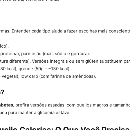
rmas. Entender cada tipo ajuda a fazer escolhas mais conscient
ico).
proteína), parmesão (mais sódio e gordura).
tura diferente). Versões integrais ou sem glúten substituem part
80 kcal), grande (50g – ~130 kcal).
 vegetal), low carb (com farinha de amêndoas).
a?
abetes
, prefira versões assadas, com queijos magros e taman
ada para manter a glicemia estável.
ueijo Calorias: O Que Você Precis