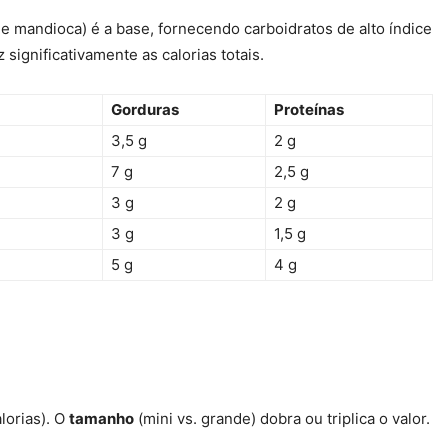
 mandioca) é a base, fornecendo carboidratos de alto índice
 significativamente as calorias totais.
Gorduras
Proteínas
3,5 g
2 g
7 g
2,5 g
3 g
2 g
3 g
1,5 g
5 g
4 g
lorias). O
tamanho
(mini vs. grande) dobra ou triplica o valor.