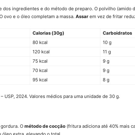
dos ingredientes e do método de preparo. O polvilho (amido de
. O ovo e o óleo completam a massa.
Assar
em vez de fritar reduz
Calorias (30g)
Carboidratos
80 kcal
10 g
120 kcal
11 g
75 kcal
9 g
70 kcal
9 g
95 kcal
8 g
 – USP, 2024. Valores médios para uma unidade de 30 g.
e gordura. O
método de cocção
(fritura adiciona até 40% mais ca
 óleo extra, elevando o total.