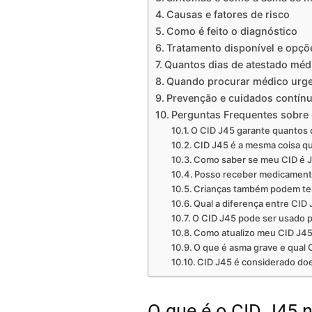
Causas e fatores de risco
Como é feito o diagnóstico
Tratamento disponível e opçõ
Quantos dias de atestado méd
Quando procurar médico urgent
Prevenção e cuidados contín
Perguntas Frequentes sobre 
O CID J45 garante quantos 
CID J45 é a mesma coisa q
Como saber se meu CID é J
Posso receber medicamento
Crianças também podem te
Qual a diferença entre CID
O CID J45 pode ser usado pa
Como atualizo meu CID J45
O que é asma grave e qual 
CID J45 é considerado doe
O que é o CID J45 