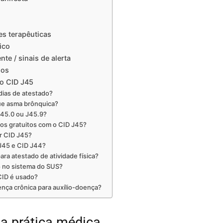
es terapêuticas
ico
e / sinais de alerta
uos
o CID J45
dias de atestado?
ue asma brônquica?
45.0 ou J45.9?
s gratuitos com o CID J45?
r CID J45?
 J45 e CID J44?
ra atestado de atividade física?
 no sistema do SUS?
CID é usado?
nça crônica para auxílio-doença?
na prática médica