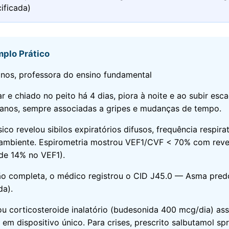
ificada)
mplo Prático
anos, professora do ensino fundamental
r e chiado no peito há 4 dias, piora à noite e ao subir esca
 anos, sempre associadas a gripes e mudanças de tempo.
ico revelou sibilos expiratórios difusos, frequência respira
ambiente. Espirometria mostrou VEF1/CVF < 70% com rever
de 14% no VEF1).
o completa, o médico registrou o CID J45.0 — Asma pred
da).
ou corticosteroide inalatório (budesonida 400 mcg/dia) as
em dispositivo único. Para crises, prescrito salbutamol spr