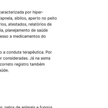
caracterizada por hiper-
pneia, sibilos, aperto no peito
ios, atestados, relatórios de
ia, planejamento de saúde
acesso a medicamentos do
o a conduta terapêutica. Por
r consideradas. Já na asma
O correto registro também
aúde.
, pelos de animais e fungos.