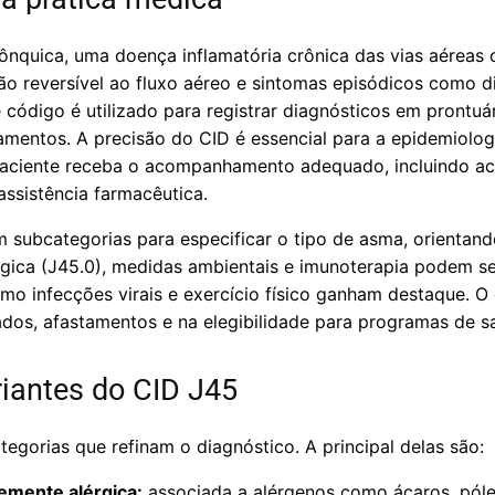
ônquica, uma doença inflamatória crônica das vias aéreas 
ão reversível ao fluxo aéreo e sintomas episódicos como dis
te código é utilizado para registrar diagnósticos em prontuár
amentos. A precisão do CID é essencial para a epidemiolog
o paciente receba o acompanhamento adequado, incluindo 
ssistência farmacêutica.
 subcategorias para especificar o tipo de asma, orientand
gica (J45.0), medidas ambientais e imunoterapia podem se
como infecções virais e exercício físico ganham destaque. 
ados, afastamentos e na elegibilidade para programas de s
riantes do CID J45
egorias que refinam o diagnóstico. A principal delas são:
mente alérgica:
associada a alérgenos como ácaros, pólen