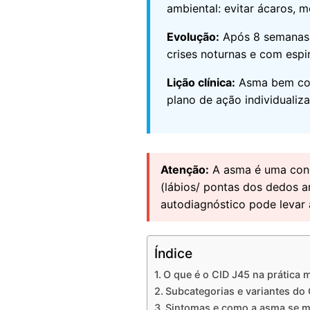
ambiental: evitar ácaros, 
Evolução:
Após 8 semanas d
crises noturnas e com espi
Lição clínica:
Asma bem con
plano de ação individualiz
Atenção:
A asma é uma condi
(lábios/ pontas dos dedos a
autodiagnóstico pode levar 
Índice
O que é o CID J45 na prática 
Subcategorias e variantes do
Sintomas e como a asma se m