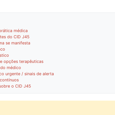
prática médica
ntes do CID J45
ma se manifesta
sco
stico
 e opções terapêuticas
ado médico
 urgente / sinais de alerta
contínuos
sobre o CID J45