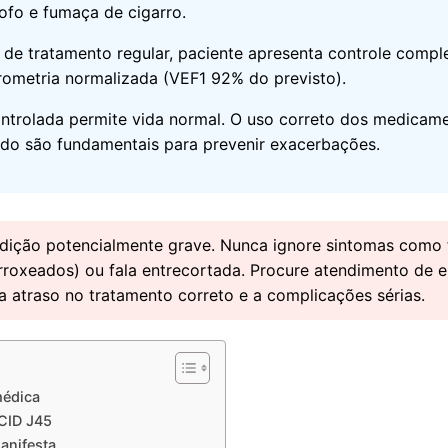
mofo e fumaça de cigarro.
e tratamento regular, paciente apresenta controle compl
rometria normalizada (VEF1 92% do previsto).
trolada permite vida normal. O uso correto dos medicam
ado são fundamentais para prevenir exacerbações.
ção potencialmente grave. Nunca ignore sintomas como fa
rroxeados) ou fala entrecortada. Procure atendimento de 
a atraso no tratamento correto e a complicações sérias.
médica
 CID J45
anifesta