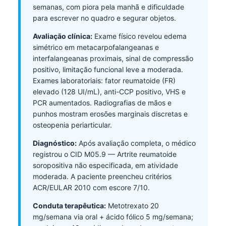
semanas, com piora pela manhã e dificuldade
para escrever no quadro e segurar objetos.
Avaliação clínica:
Exame físico revelou edema
simétrico em metacarpofalangeanas e
interfalangeanas proximais, sinal de compressão
positivo, limitação funcional leve a moderada.
Exames laboratoriais: fator reumatoide (FR)
elevado (128 UI/mL), anti-CCP positivo, VHS e
PCR aumentados. Radiografias de mãos e
punhos mostram erosões marginais discretas e
osteopenia periarticular.
Diagnóstico:
Após avaliação completa, o médico
registrou o CID M05.9 — Artrite reumatoide
soropositiva não especificada, em atividade
moderada. A paciente preencheu critérios
ACR/EULAR 2010 com escore 7/10.
Conduta terapêutica:
Metotrexato 20
mg/semana via oral + ácido fólico 5 mg/semana;