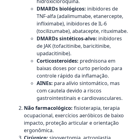
hidroxicloroquina.
DMARDs biológicos:
inibidores de
TNF-alfa (adalimumabe, etanercepte,
infliximabe), inibidores de IL-6
(tocilizumabe), abatacepte, rituximabe.
DMARDs sintéticos-alvo:
inibidores
de JAK (tofacitinibe, baricitinibe,
upadacitinibe).
Corticosteroides:
prednisona em
baixas doses por curto período para
controle rápido da inflamação.
AINEs:
para alívio sintomático, mas
com cautela devido a riscos
gastrointestinais e cardiovasculares.
Não farmacológico:
fisioterapia, terapia
ocupacional, exercícios aeróbicos de baixo
impacto, proteção articular e orientação
ergonômica.
Cirúrgico:
sinovectomia, artroplastia