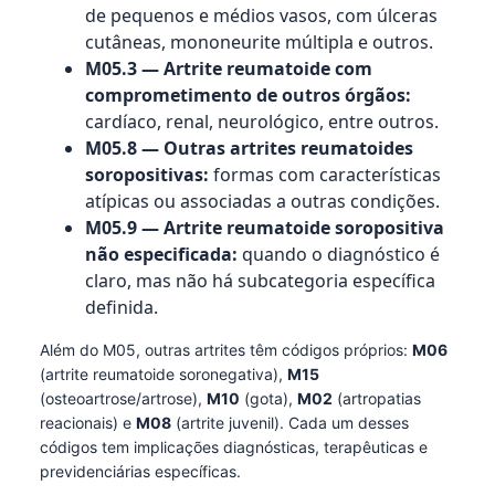
de pequenos e médios vasos, com úlceras
cutâneas, mononeurite múltipla e outros.
M05.3 — Artrite reumatoide com
comprometimento de outros órgãos:
cardíaco, renal, neurológico, entre outros.
M05.8 — Outras artrites reumatoides
soropositivas:
formas com características
atípicas ou associadas a outras condições.
M05.9 — Artrite reumatoide soropositiva
não especificada:
quando o diagnóstico é
claro, mas não há subcategoria específica
definida.
Além do M05, outras artrites têm códigos próprios:
M06
(artrite reumatoide soronegativa),
M15
(osteoartrose/artrose),
M10
(gota),
M02
(artropatias
reacionais) e
M08
(artrite juvenil). Cada um desses
códigos tem implicações diagnósticas, terapêuticas e
previdenciárias específicas.