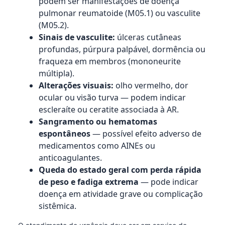
podem ser manifestações de doença
pulmonar reumatoide (M05.1) ou vasculite
(M05.2).
Sinais de vasculite:
úlceras cutâneas
profundas, púrpura palpável, dormência ou
fraqueza em membros (mononeurite
múltipla).
Alterações visuais:
olho vermelho, dor
ocular ou visão turva — podem indicar
escleraíte ou ceratite associada à AR.
Sangramento ou hematomas
espontâneos
— possível efeito adverso de
medicamentos como AINEs ou
anticoagulantes.
Queda do estado geral com perda rápida
de peso e fadiga extrema
— pode indicar
doença em atividade grave ou complicação
sistêmica.