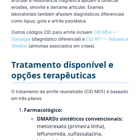
articular e ressonância magnética ajudam a detectar
erosões, sinovite e derrame articular. Exames
laboratoriais também afastam diagnósticos diferenciais
como lúpus, gota e artrite psoriásica.
Outros códigos CID para artrite incluem
CID M54 —
Dorsalgia
(diagnóstico diferencial) e
CID R11 — Náusea e
Vômitos
(sintomas associados em crises).
Tratamento disponível e
opções terapêuticas
O tratamento da artrite reumatoide (CID M05) é baseado
em três pilares:
Farmacológico:
DMARDs sintéticos convencionais:
metotrexato (primeira linha),
leflunomida, sulfassalazina,